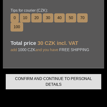
Tips for courier (CZK):
0
10
20
30
40
50
70
100
Total price
30
CZK incl. VAT
add
1000 CZK
and you have
FREE SHIPPING
CONFIRM AND CONTINUE TO PERSONAL
DETAILS
< BACK TO CART